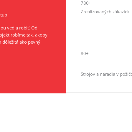
780+
Zrealizovaných zákaziek
stup
ňou vedia robiť. Od
ojekt robíme tak, akoby
o dôležitá ako pevný
80+
Strojov a náradia v požič