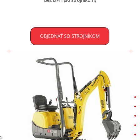
bez DPH (so strojníkom)
OBJEDNAŤ SO STROJNÍKOM