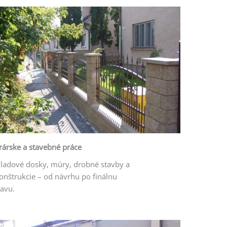
árske a stavebné práce
ladové dosky, múry, drobné stavby a
onštrukcie – od návrhu po finálnu
avu.