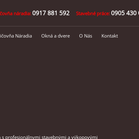
0917 881 592
0905 430 
čovňa náradia:
Stavebné práce:
ičovňa Náradia
Okná a dvere
O Nás
Kontakt
 s profesionálnymi stavebnými a výkopovými